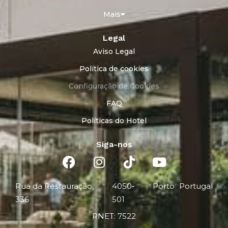
Mais
Legal
Aviso Legal
Política de cookies
Configuração de Cookies
FAQ
Políticas do Hotel
Siga-nos
Rua da Restauração,
4050-
Porto
Portugal
336
501
RNET: 7522