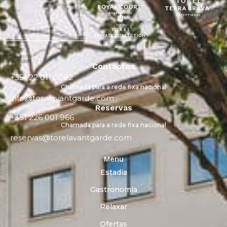
Contactos
+351 22 011 0082
Chamada para a rede fixa nacional
info@torelavantgarde.com
Reservas
+351 226 001 966
Chamada para a rede fixa nacional
reservas@torelavantgarde.com
Menu
Estadia
Gastronomia
Relaxar
Ofertas