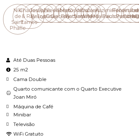
Niki
Charles
Joseph
Janis
Eileen
Alberto
Man
Oskar
Nina
Oscar
Joan
Kazimir
Robert
Ferdinand
Ana
Le
de
& Ray
Beuys
Joplin
Gray
Giacometti
Ray
Barnack
Simone
Wilde
Miró
Malevich
Rauschenber
Porsche
Corbus
Ni
D
Saint
Eames
Phalle
Até Duas Pessoas
25 m2
Cama Double
Quarto comunicante com o Quarto Executive
Joan Miró
Máquina de Café
Minibar
Televisão
WiFi Gratuito