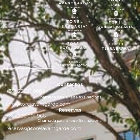
Contactos
+351 22 011 0082
Chamada para a rede fixa nacional
info@torelavantgarde.com
Reservas
+351 226 001 966
Chamada para a rede fixa nacional
reservas@torelavantgarde.com