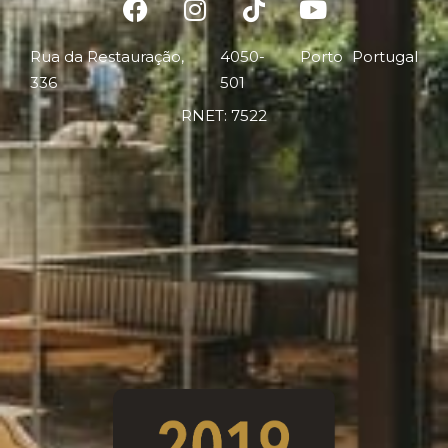
Rua da Restauração,
4050-
Porto
Portugal
336
501
RNET: 7522