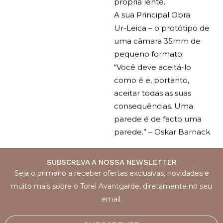
própria lente.
A sua Principal Obra:
Ur-Leica – o protótipo de
uma câmara 35mm de
pequeno formato.
“Você deve aceitá-lo
como é e, portanto,
aceitar todas as suas
consequências. Uma
parede é de facto uma
parede.”
– Oskar Barnack
SUBSCREVA A NOSSA NEWSLETTER
Seja o primeiro a receber ofertas exclusivas, novidades e
muito mais sobre o Torel Avantgarde, diretamente no seu
email.