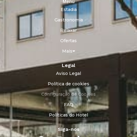
Menu
Estadia
Gastronomia
Relaxar
Ofertas
Mais
Legal
Aviso Legal
Política de cookies
Configuração de Cookies
FAQ
Políticas do Hotel
Siga-nos