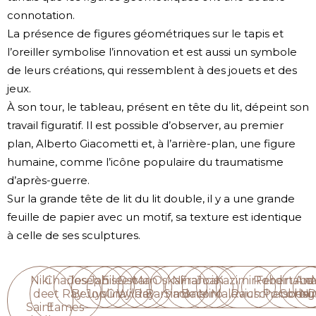
connotation.
La présence de figures géométriques sur le tapis et
l’oreiller symbolise l’innovation et est aussi un symbole
de leurs créations, qui ressemblent à des jouets et des
jeux.
À son tour, le tableau, présent en tête du lit, dépeint son
travail figuratif. Il est possible d’observer, au premier
plan, Alberto Giacometti et, à l’arrière-plan, une figure
humaine, comme l’icône populaire du traumatisme
d’après-guerre.
Sur la grande tête de lit du lit double, il y a une grande
feuille de papier avec un motif, sa texture est identique
à celle de ses sculptures.
Niki
Charles
Joseph
Janis
Eileen
Oscar
Man
Oskar
Nina
Francis
Joan
Kazimir
Robert
Ferdinand
Ana
Le
de
et Ray
Beuys
Joplin
Gray
Wilde
Ray
Barnack
Simone
Bacon
Miró
Malevich
Rauschenberg
Porsche
Corbus
Ni
D
Saint
Eames