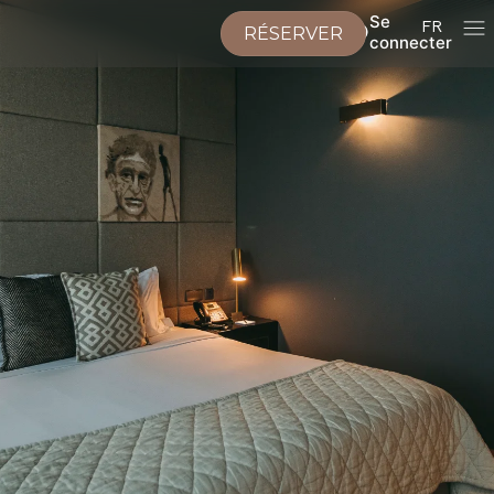
Se
FR
RÉSERVER
connecter