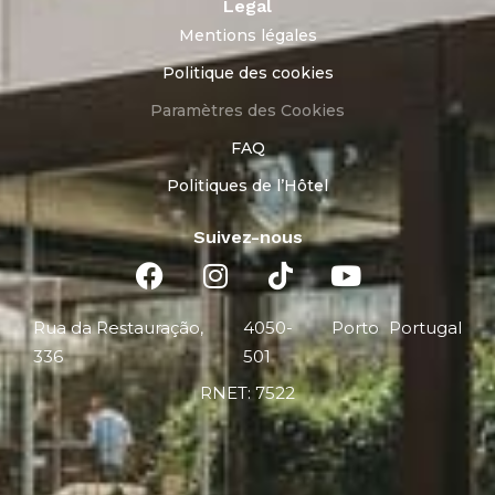
Legal
Mentions légales
Politique des cookies
Paramètres des Cookies
FAQ
Politiques de l’Hôtel
Suivez-nous
Rua da Restauração,
4050-
Porto
Portugal
336
501
RNET: 7522