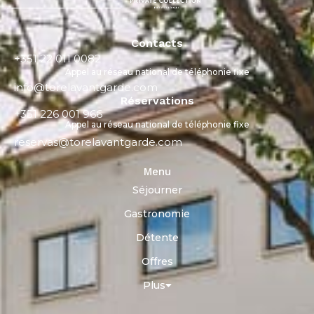
Contacts
+351 22 011 0082
Appel au réseau national de téléphonie fixe
info@torelavantgarde.com
Réservations
+351 226 001 966
Appel au réseau national de téléphonie fixe
reservas@torelavantgarde.com
Menu
Séjourner
Gastronomie
Détente
Offres
Plus