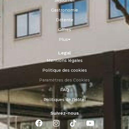
Séjourner
Gastronomie
Détente
Offres
Plus
Legal
Mentions légales
Politique des cookies
Paramètres des Cookies
FAQ
Politiques de l’Hôtel
Suivez-nous