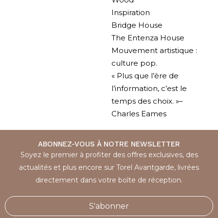
Inspiration
Bridge House
The Entenza House
Mouvement artistique :
culture pop.
« Plus que l’ère de
l’information, c’est le
temps des choix. »–
Charles Eames
ABONNEZ-VOUS À NOTRE NEWSLETTER
Soyez le premier à profiter des offres exclusives, des
actualités et plus encore sur Torel Avantgarde, livrées
directement dans votre boîte de réception.
S'abonner