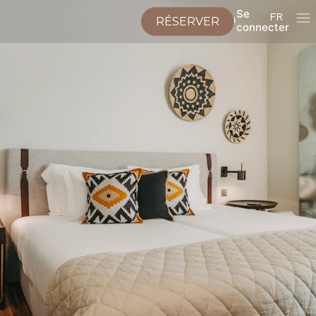
Se
FR
RÉSERVER
connecter