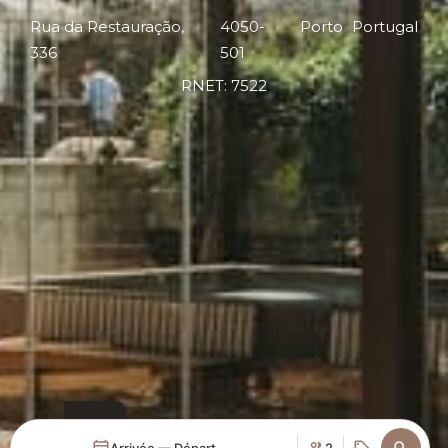
Rua da Restauração,
4050-
Porto
Portugal
336
501
RNET: 7522