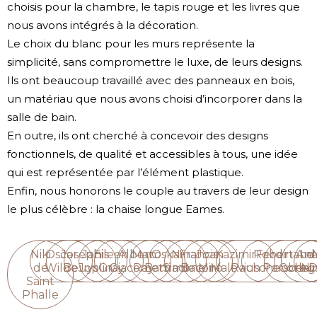
choisis pour la chambre, le tapis rouge et les livres que
nous avons intégrés à la décoration.
Le choix du blanc pour les murs représente la
simplicité, sans compromettre le luxe, de leurs designs.
Ils ont beaucoup travaillé avec des panneaux en bois,
un matériau que nous avons choisi d’incorporer dans la
salle de bain.
En outre, ils ont cherché à concevoir des designs
fonctionnels, de qualité et accessibles à tous, une idée
qui est représentée par l’élément plastique.
Enfin, nous honorons le couple au travers de leur design
le plus célèbre : la chaise longue Eames.
Niki
Oscar
Joseph
Janis
Eileen
Alberto
Man
Oskar
Nina
Francis
Joan
Kazimir
Robert
Ferdinand
Ana
Le
de
Wilde
Beuys
Joplin
Gray
Giacometti
Ray
Barnack
Simone
Bacon
Miró
Malevich
Rauschenberg
Porsche
Corbus
Ni
D
Saint
Phalle