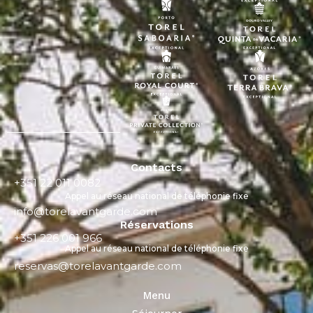
Contacts
+351 22 011 0082
Appel au réseau national de téléphonie fixe
info@torelavantgarde.com
Réservations
+351 226 001 966
Appel au réseau national de téléphonie fixe
reservas@torelavantgarde.com
Menu