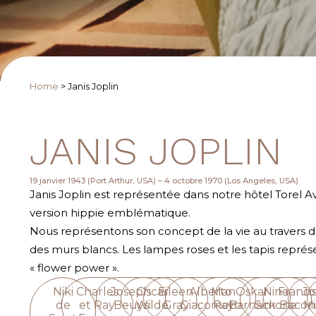
Home
>
Janis Joplin
JANIS JOPLIN
19 janvier 1943 (Port Arthur, USA) – 4 octobre 1970 (Los Angeles, USA)
Janis Joplin est représentée dans notre hôtel Torel 
version hippie emblématique.
Nous représentons son concept de la vie au travers d
des murs blancs. Les lampes roses et les tapis repré
« flower power ».
Niki
Charles
Joseph
Oscar
Eileen
Alberto
Man
Oskar
Nina
Franci
Jo
de
et Ray
Beuys
Wilde
Gray
Giacometti
Ray
Barnack
Simone
Bacon
Mi