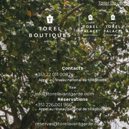
Torel Boutiqu
Contacts
+351 22 011 0082
Appel au réseau national de téléphonie
fixe
info@torelavantgarde.com
Réservations
+351 226 001 966
Appel au réseau national de téléphonie
fixe
reservas@torelavantgarde.com