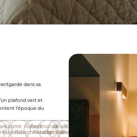
Avantgarde dans sa
’un plafond vert et
sentent l’époque du
s
an
Kazimir
Robert
Ferdinand
Le
Anaïs
Maya
ró
Malevich
Rauschenberg
Porsche
Corbusier
Nin
Deren