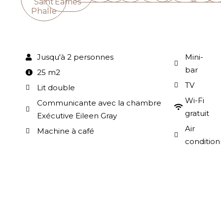
Saint
Eames
Phalle
Jusqu'à 2 personnes
Mini-
bar
25 m2
TV
Lit double
Wi-Fi
Communicante avec la chambre
gratuit
Exécutive Eileen Gray
Air
Machine à café
conditio