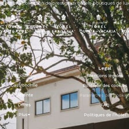
es
est une collection de prestigieux hôtels-boutiques de lu
Menu
Legal
Séjourner
Mentions légales
Gastronomie
Politique des cookies
Détente
Paramètres des Cookie
Offres
FAQ
Plus
Politiques de l’Hôtel