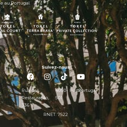
xe au Portugal.
Suivez-nous
Rua da
4050-
Porto
Portugal
s
Restauração,
501
336
RNET: 7522