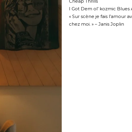
Cheap Thrills
I Got Dem ol’ kozmic Blue
« Sur scène je fais l’amour 
chez moi. » – Janis Joplin