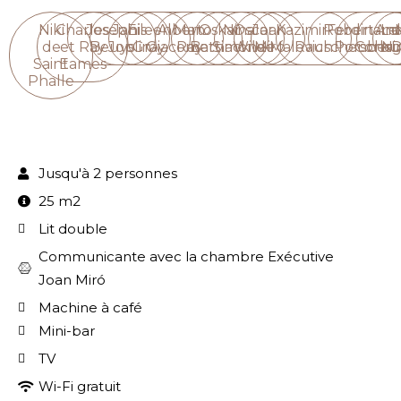
Niki
Charles
Joseph
Janis
Eileen
Alberto
Man
Oskar
Nina
Oscar
Joan
Kazimir
Robert
Ferdinand
Ana
Le
de
et Ray
Beuys
Joplin
Gray
Giacometti
Ray
Barnack
Simone
Wilde
Miró
Malevich
Rauschenber
Porsche
Corbus
Ni
D
Saint
Eames
Phalle
Jusqu'à 2 personnes
25 m2
Lit double
Communicante avec la chambre Exécutive
Joan Miró
Machine à café
Mini-bar
TV
Wi-Fi gratuit