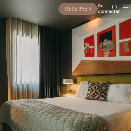
Se
FR
RÉSERVER
connecter