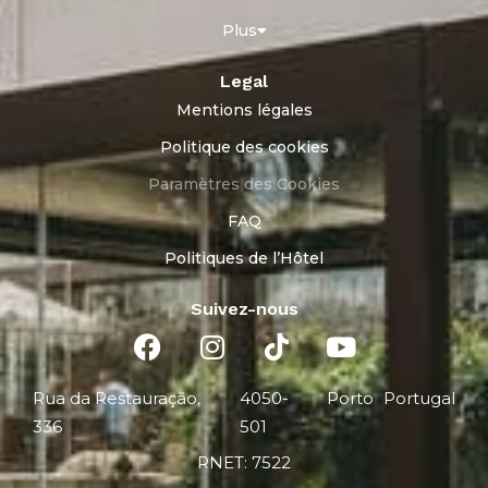
Plus
Legal
Mentions légales
Politique des cookies
Paramètres des Cookies
FAQ
Politiques de l’Hôtel
Suivez-nous
Rua da Restauração,
4050-
Porto
Portugal
336
501
RNET: 7522