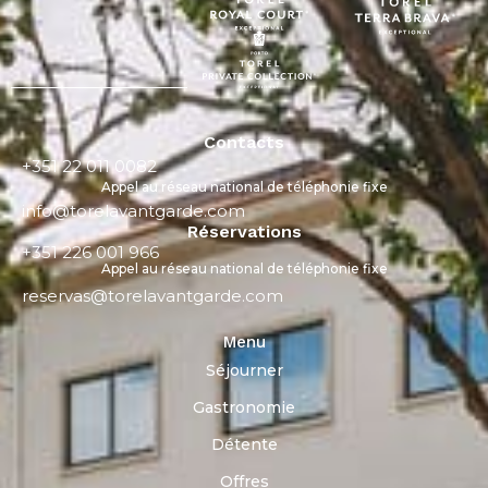
Contacts
+351 22 011 0082
Appel au réseau national de téléphonie fixe
info@torelavantgarde.com
Réservations
+351 226 001 966
Appel au réseau national de téléphonie fixe
reservas@torelavantgarde.com
Menu
Séjourner
Gastronomie
Détente
Offres