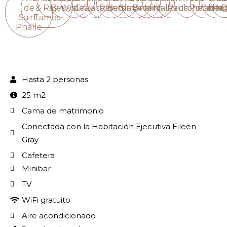
de
& Ray
Beuys
Wilde
Gray
Giacometti
Ray
Barnack
Simone
Bacon
Miró
Malevich
Rauschenber
Porsche
Corbu
Ni
D
Saint
Eames
Phalle
Hasta 2 personas
25 m2
Cama de matrimonio
Conectada con la Habitación Ejecutiva Eileen
Gray
Cafetera
Minibar
TV
WiFi gratuito
Aire acondicionado