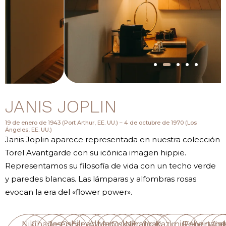
JANIS JOPLIN
19 de enero de 1943 (Port Arthur, EE. UU.) – 4 de octubre de 1970 (Los
Ángeles, EE. UU.)
Janis Joplin aparece representada en nuestra colección
Torel Avantgarde con su icónica imagen hippie.
Representamos su filosofía de vida con un techo verde
y paredes blancas. Las lámparas y alfombras rosas
evocan la era del «flower power».
Niki
Charles
Joseph
Oscar
Eileen
Alberto
Man
Oskar
Nina
Francis
Joan
Kazimir
Robert
Ferdinan
Ana
Le