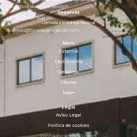
info@torelavantgarde.com
Reservas
+351 226 001 966
Llamada a la red fija nacional
reservas@torelavantgarde.com
Menu
Estancia
Gastronomía
Relajarse
Ofertas
Más
Legal
Aviso Legal
Política de cookies
Configuración de Cookies