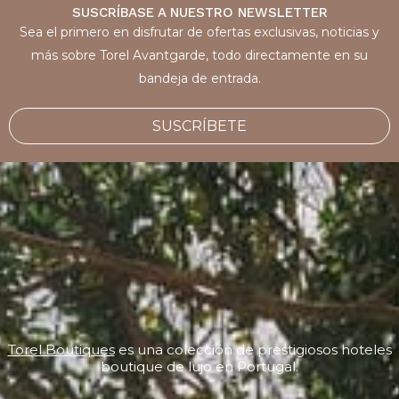
SUSCRÍBASE A NUESTRO NEWSLETTER
Sea el primero en disfrutar de ofertas exclusivas, noticias y
más sobre Torel Avantgarde, todo directamente en su
bandeja de entrada.
SUSCRÍBETE
Torel Boutiques
es una colección de prestigiosos hoteles
boutique de lujo en Portugal.