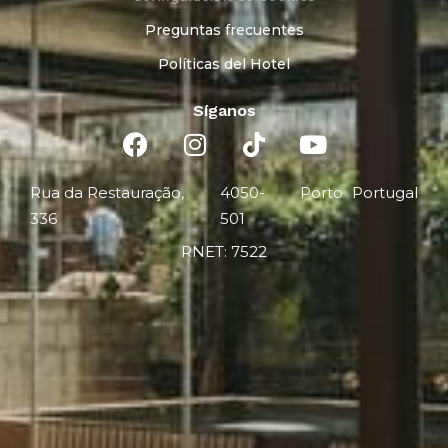
Preguntas frecuentes
Políticas del Hotel
Síganos
Rua da Restauração,
4050-
Porto
Portugal
336
501
RNET: 7522