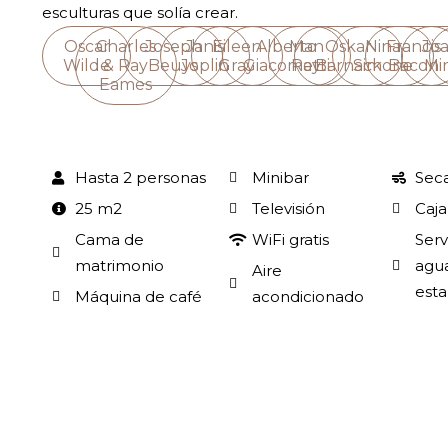
esculturas que solía crear.
Oscar
Charles
Joseph
Janis
Eileen
Alberto
Man
Oskar
Nina
Francis
Jo
Wilde
& Ray
Beuys
Joplin
Gray
Giacometti
Ray
Barnack
Simone
Bacon
Mi
Eames
Hasta 2 personas
Minibar
Sec
25 m2
Televisión
Caja
Cama de
WiFi gratis
Serv
matrimonio
agua
Aire
esta
Máquina de café
acondicionado