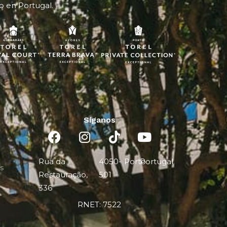
o en Portugal.
Síganos
Rua da
4050-
Porto
Portugal
es
Restauração,
501
336
RNET: 7522