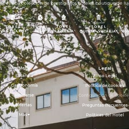
es
es una colección de prestigiosos hoteles boutique de luj
Menu
Legal
Estancia
Aviso Legal
Gastronomía
Política de cookies
Relajarse
Configuración de Cooki
Ofertas
Preguntas frecuentes
Más
Políticas del Hotel