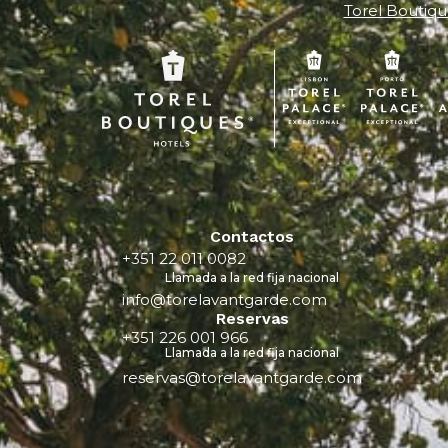
Torel Boutiqu
Contactos
+351 22 011 0082
Llamada a la red fija nacional
info@torelavantgarde.com
Reservas
+351 226 001 966
Llamada a la red fija nacional
reservas@torelavantgarde.com