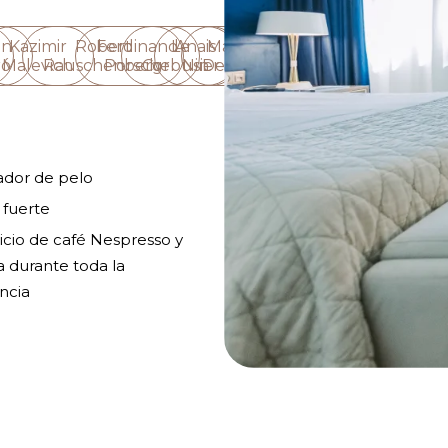
an
Kazimir
Robert
Ferdinand
Le
Anais
Maya
ró
Malevich
Rauschenberg
Porsche
Corbusier
Nin
Deren
ador de pelo
 fuerte
icio de café Nespresso y
 durante toda la
ncia