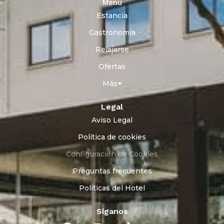
Menu
Estancia
Gastronomía
Relajarse
Ofertas
Más
Legal
Aviso Legal
Política de cookies
Configuración de Cookies
Preguntas frecuentes
Políticas del Hotel
Síganos