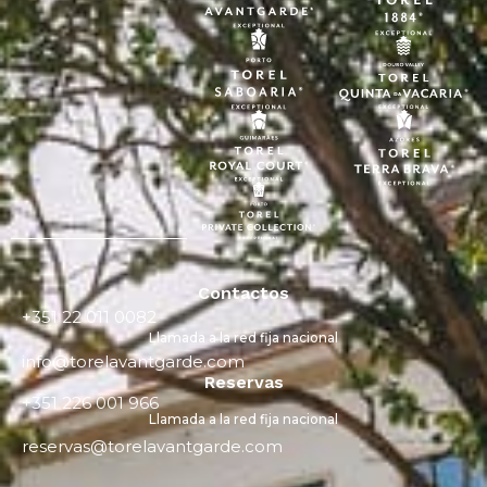
Contactos
+351 22 011 0082
Llamada a la red fija nacional
info@torelavantgarde.com
Reservas
+351 226 001 966
Llamada a la red fija nacional
reservas@torelavantgarde.com