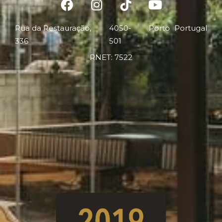
Rua da Restauração,
4050-
Porto
Portugal
336
501
RNET: 7522