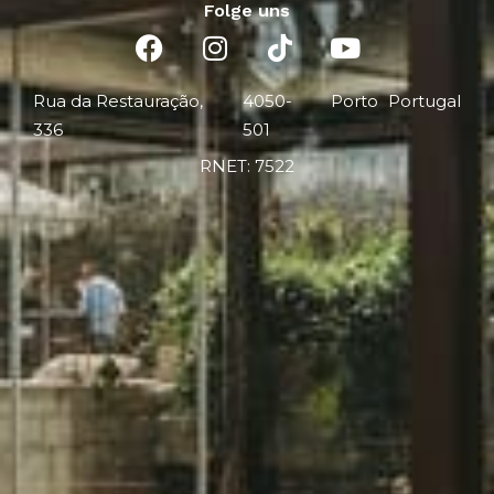
Folge uns
Rua da Restauração,
4050-
Porto
Portugal
336
501
RNET: 7522