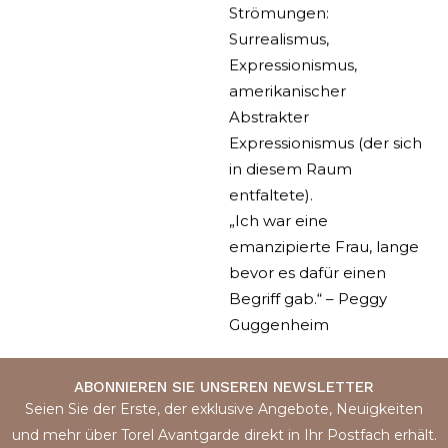
Strömungen:
Surrealismus,
Expressionismus,
amerikanischer
Abstrakter
Expressionismus (der sich
in diesem Raum
entfaltete).
„Ich war eine
emanzipierte Frau, lange
bevor es dafür einen
Begriff gab.“ – Peggy
Guggenheim
ABONNIEREN SIE UNSEREN NEWSLETTER
Seien Sie der Erste, der exklusive Angebote, Neuigkeiten
und mehr über Torel Avantgarde direkt in Ihr Postfach erhält.