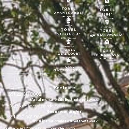
Kontakte
+351 22 011 0082
Anruf ins nationale Festnetznetzwerk
info@torelavantgarde.com
Reservierungen
+351 226 001 966
Anruf ins nationale Festnetznetzwerk
reservas@torelavantgarde.com