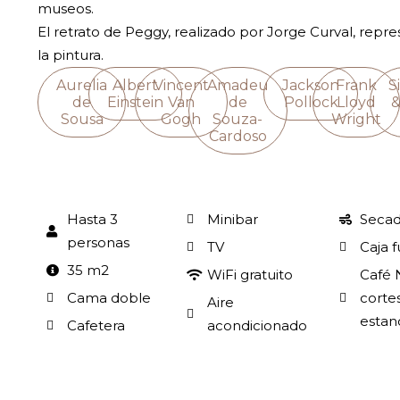
museos.
El retrato de Peggy, realizado por Jorge Curval, repr
la pintura.
Aurelia
Albert
Vincent
Amadeu
Jackson
Frank
S
de
Einstein
Van
de
Pollock
Lloyd
&
Sousa
Gogh
Souza-
Wright
Cardoso
Hasta 3
Minibar
Secad
personas
TV
Caja f
35 m2
WiFi gratuito
Café 
Cama doble
cortes
Aire
estan
Cafetera
acondicionado