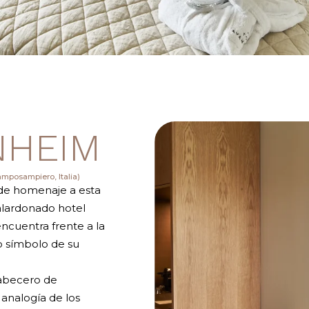
NHEIM
amposampiero, Italia)
nde homenaje a esta
galardonado hotel
ncuentra frente a la
o símbolo de su
cabecero de
 analogía de los