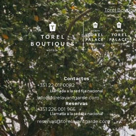
Torel Boutiqu
Contactos
+351 22 011 0082
Llamada a la red fija nacional
info@torelavantgarde.com
Reservas
+351 226 001 966
Llamada a la red fija nacional
reservas@torelavantgarde.com