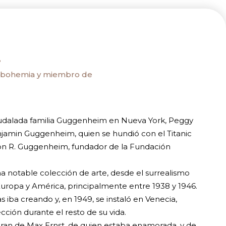
.
, bohemia y miembro de
audalada familia Guggenheim en Nueva York, Peggy
jamin Guggenheim, quien se hundió con el Titanic
mon R. Guggenheim, fundador de la Fundación
notable colección de arte, desde el surrealismo
Europa y América, principalmente entre 1938 y 1946.
s iba creando y, en 1949, se instaló en Venecia,
cción durante el resto de su vida.
eran de Max Ernst, de quien estaba enamorada, y de