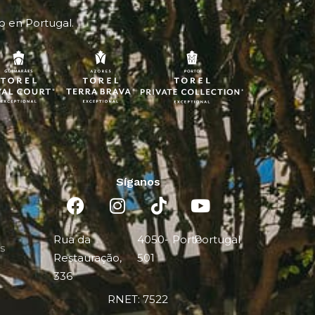
o en Portugal.
Síganos
Rua da
4050-
Porto
Portugal
es
Restauração,
501
336
RNET: 7522