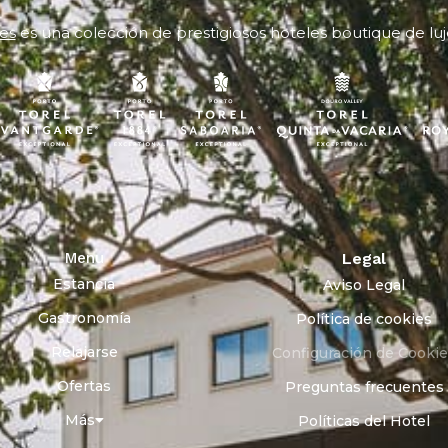
es
es una colección de prestigiosos hoteles boutique de luj
Menu
Legal
Estancia
Aviso Legal
Gastronomía
Política de cookies
Relajarse
Configuración de Cooki
Ofertas
Preguntas frecuentes
Más
Políticas del Hotel