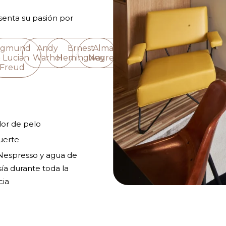
esenta su pasión por
igmund
Andy
Ernest
Almada
 Lucian
Warhol
Hemingway
Negreiros
Freud
or de pelo
uerte
Nespresso y agua de
ía durante toda la
cia