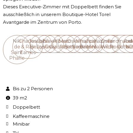
Dieses Executive-Zimmer mit Doppelbett finden Sie
ausschließlich in unserem Boutique-Hotel Torel
Avantgarde im Zentrum von Porto.
Niki
Charles
Joseph
Janis
Eileen
Alberto
Man
Oskar
Nina
Francis
Joan
Kazimir
Oscar
Ferdinand
Ana
Le
de
& Ray
Beuys
Joplin
Gray
Giacometti
Ray
Barnack
Simone
Bacon
Miró
Malevich
Wilde
Porsche
Corbus
Ni
D
Saint
Eames
Phalle
Bis zu 2 Personen
39 m2
Doppelbett
Kaffeemaschine
Minibar