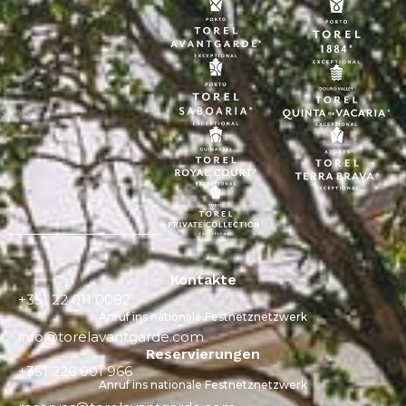
Kontakte
+351 22 011 0082
Anruf ins nationale Festnetznetzwerk
info@torelavantgarde.com
Reservierungen
+351 226 001 966
Anruf ins nationale Festnetznetzwerk