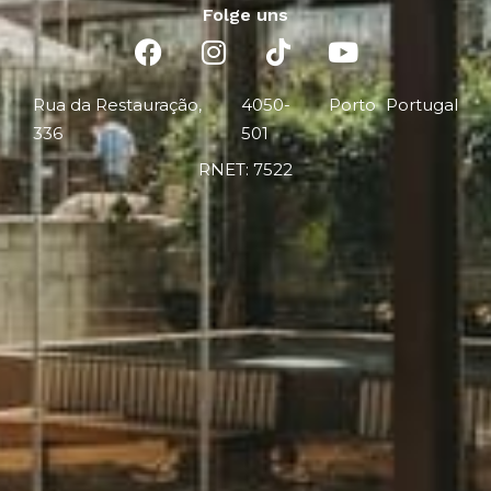
Folge uns
Rua da Restauração,
4050-
Porto
Portugal
336
501
RNET: 7522