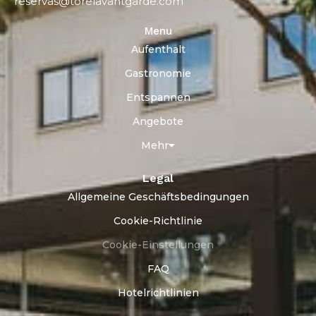
reservas@torelavantgarde.com
Menu
Aufenthalt
Gastronomie
Entspannen
Angebote
Mehr
Legal
Allgemeine Geschäftsbedingungen
Cookie-Richtlinie
Cookie-Einstellungen
FAQ
Hotelrichtlinien