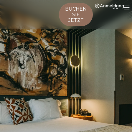
Anmeldung
DE
BUCHEN
SIE
JETZT