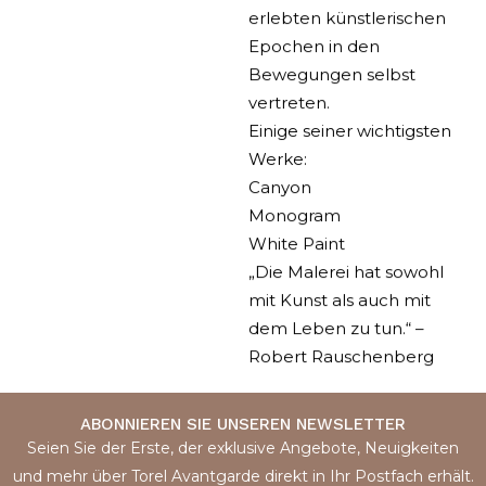
erlebten künstlerischen
Epochen in den
Bewegungen selbst
vertreten.
Einige seiner wichtigsten
Werke:
Canyon
Monogram
White Paint
„Die Malerei hat sowohl
mit Kunst als auch mit
dem Leben zu tun.“ –
Robert Rauschenberg
ABONNIEREN SIE UNSEREN NEWSLETTER
Seien Sie der Erste, der exklusive Angebote, Neuigkeiten
und mehr über Torel Avantgarde direkt in Ihr Postfach erhält.