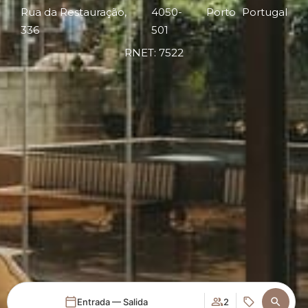
Rua da Restauração,
4050-
Porto
Portugal
336
501
RNET: 7522
Entrada — Salida
2