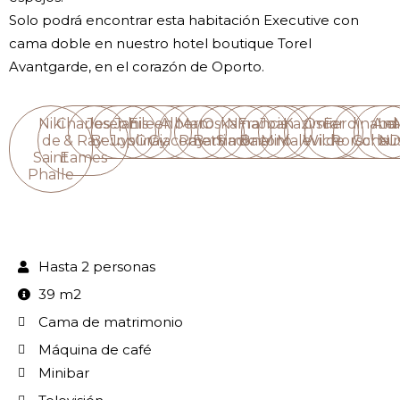
Solo podrá encontrar esta habitación Executive con
cama doble en nuestro hotel boutique Torel
Avantgarde, en el corazón de Oporto.
Niki
Charles
Joseph
Janis
Eileen
Alberto
Man
Oskar
Nina
Francis
Joan
Kazimir
Oscar
Ferdinand
Ana
Le
de
& Ray
Beuys
Joplin
Gray
Giacometti
Ray
Barnack
Simone
Bacon
Miró
Malevich
Wilde
Porsche
Corbus
Ni
D
Saint
Eames
Phalle
Hasta 2 personas
39 m2
Cama de matrimonio
Máquina de café
Minibar