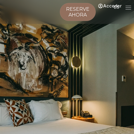
Acceder
ES
RESERVE
AHORA