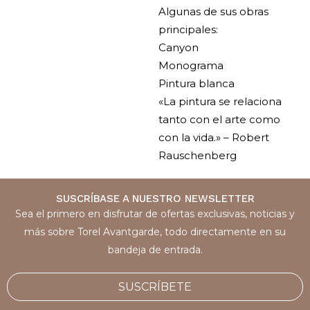
Algunas de sus obras
principales:
Canyon
Monograma
Pintura blanca
«La pintura se relaciona
tanto con el arte como
con la vida.» – Robert
Rauschenberg
SUSCRÍBASE A NUESTRO NEWSLETTER
Sea el primero en disfrutar de ofertas exclusivas, noticias y
más sobre Torel Avantgarde, todo directamente en su
bandeja de entrada.
SUSCRÍBETE