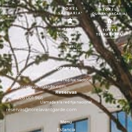
Contactos
+351 22 011 0082
Llamada a la red fija nacional
info@torelavantgarde.com
Reservas
+351 226 001 966
Llamada a la red fija nacional
reservas@torelavantgarde.com
Menu
Estancia