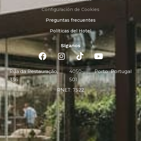
Configuración de Cookies
Preguntas frecuentes
Políticas del Hotel
Síganos
Rua da Restauração,
4050-
Porto
Portugal
336
501
RNET: 7522