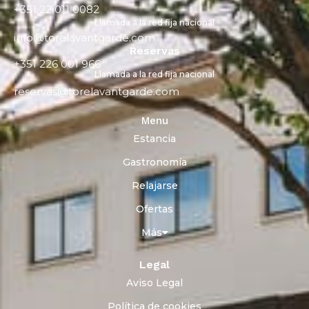
+351 22 011 0082
Llamada a la red fija nacional
info@torelavantgarde.com
Reservas
+351 226 001 966
Llamada a la red fija nacional
reservas@torelavantgarde.com
Menu
Estancia
Gastronomía
Relajarse
Ofertas
Más
Legal
Aviso Legal
Política de cookies