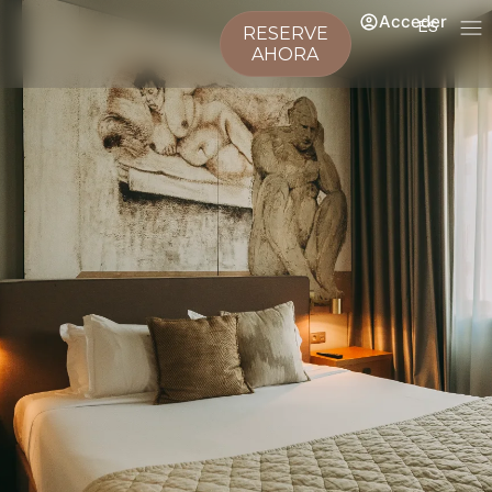
Acceder
ES
RESERVE
AHORA